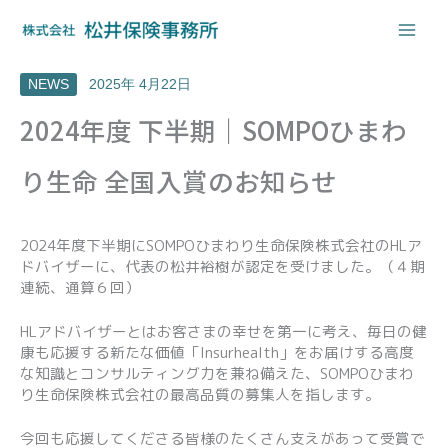
内
容
を
ス
NEWS
2025年 4月22日
キ
ッ
2024年度 下半期｜SOMPOひまわ
プ
り生命 全国入賞のお知らせ
2024年度下半期にSOMPOひまわり生命保険株式会社のHLア
ドバイザーに、代表の松井裕樹が認定を受けました。（４期
連続、通算６回）
HLアドバイザーとはお客さまの幸せを第一に考え、毎日の健
康も応援する新たな価値「Insurhealth」をお届けする高度
な知識とコンサルティング力を兼ね備えた、SOMPOひまわ
り生命保険株式会社の最高品質の募集人を指します。
今回も応援してくださる皆様のたくさん支えがあって受賞で