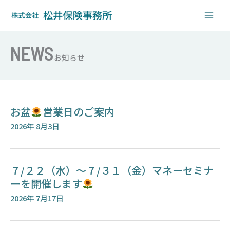
内
容
を
ス
NEWS
キ
お知らせ
ッ
プ
お盆
営業日のご案内
2026年 8月3日
７/２２（水）～７/３１（金）マネーセミナ
ーを開催します
2026年 7月17日